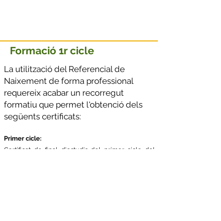
Formació 1r cicle
La utilització del Referencial de
Naixement de forma professional
requereix acabar un recorregut
formatiu que permet l'obtenció dels
següents certificats:
Primer cicle:
Certificat de final d'estudis del primer cicle del
Referencial de Naixement.
Certificat de Practicant acreditat del Referencial
de Naixement.
Si obtingut el Certificat de final d'estudis del
primer cicle es vol orientar directament a la
formació, no cal obtenir o validar el Certificat de