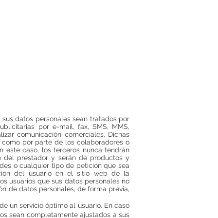
O
EVENTOS
CONTACTO
e sus datos personales sean tratados por
ublicitarias por e-mail, fax, SMS, MMS,
alizar comunicación comerciales. Dichas
í como por parte de los colaboradores o
n este caso, los terceros nunca tendrán
e del prestador y serán de productos y
tudes o cualquier tipo de petición que sea
ión del usuario en el sitio web de la
los usuarios que sus datos personales no
ón de datos personales, de forma previa,
 de un servicio óptimo al usuario. En caso
tados sean completamente ajustados a sus