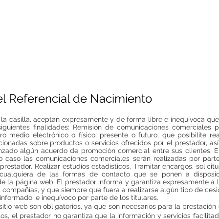
ls y el REFERENCIAL DE NACIMIENT
INICIO
CONSULTAS
TALLERES
FORMACIÓN
del Referencial de Nacimiento
 la casilla, aceptan expresamente y de forma libre e inequívoca qu
siguientes finalidades: Remisión de comunicaciones comerciales p
o medio electrónico o físico, presente o futuro, que posibilite re
ionadas sobre productos o servicios ofrecidos por el prestador, as
nzado algún acuerdo de promoción comercial entre sus clientes. E
o caso las comunicaciones comerciales serán realizadas por part
 prestador. Realizar estudios estadísticos. Tramitar encargos, solici
 cualquiera de las formas de contacto que se ponen a disposic
 de la página web. El prestador informa y garantiza expresamente a 
 compañías, y que siempre que fuera a realizarse algún tipo de cesi
 informado, e inequívoco por parte de los titulares.
 sitio web son obligatorios, ya que son necesarios para la prestación
tos, el prestador no garantiza que la información y servicios facili