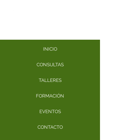
​Katia Walls y el REFERENCIAL
DE NACIMIENTO
INICIO
CONSULTAS
TALLERES
EVENTOS
CONTACTO
FORMACIÓN
INICIO
CONSULTAS
TALLERES
FORMACIÓN
EVENTOS
CONTACTO